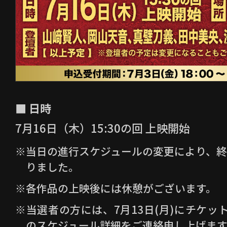
免責事項
・当社は、理由の如何を問わず（当社の
合を除きます）、応募または投稿内容
て投稿者に生じた損害について一切責
す。
■ 日時
・本キャンペーンはX(旧Twitter)、Ins
7月16日（木）15:30の回 上映開始
を利用しております。そのため当社に
※当日の進行スケジュールの変更により、終了
害やエラーが発生する可能性がござい
りました。
るいかなる損害についても、当社は一
※各作品の上映後には休憩がございます。
・X(旧Twitter)のご利用にあたっては、
認ください。
※当選者の方には、7月13日(月)にチケ
のスケジュール詳細をご連絡申し上げます