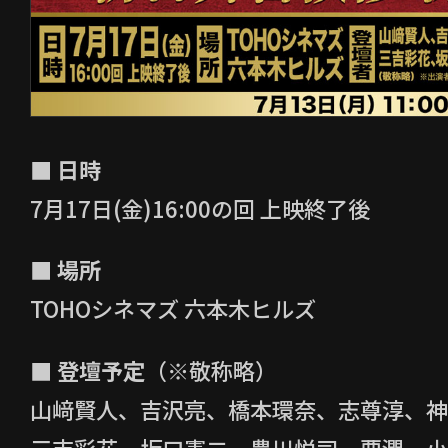
画『キングダム 魂の決戦』製作委員会
使しないことに同意します。
・投稿された作品を使用して、映画『キン
のない特定の政治団体、企業、個人、
または商業目的での販売行為は行わな
■ 日時
・運営上、投稿内容が適切でないと当社
7月17日(金)16:00の回 上映終了後
要請、または不適切な行為としてX(旧Twi
させていただく可能性がございます。
■ 場所
・本キャンペーンのために投稿された内
TOHOシネマズ 六本木ヒルズ
『キングダム 魂の決戦』公式SNSま
TV・WEBサイト）への掲載等、映画
■ 登壇予定
（※敬称略）
プロモーションのために使用する場合
山﨑賢人、吉沢亮、橋本環奈、志尊淳、神
ご了承ください。使用方法やデザイン
社の業務委託先に一任するものとさせ
三吉彩花、坂口憲二、豊川悦司、要潤、小