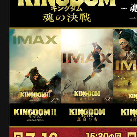
本キャペーンにおける個人情報取り扱い
・当選者からお預かりした個人情報の管
株式会社）が責任をもって対応するも
関する法律ならびにこれに関連する法
遵守し、細心の注意を払って取り扱い
ない事項につきましては、当社が制定
ー
」の規定に従うものとします。
・当選者からお預かりした個人情報は、
案内、ご本人様確認、賞品発送の目的
いません。キャンペーン終了後に適切
は情報が記録された媒体を安全な方法
・当社は、法令により認められた場合を
ことなく、第三者に個人情報を提供し