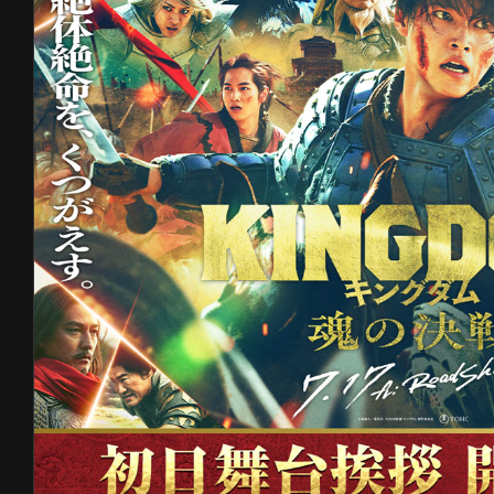
ンの中止、または変更により生じるい
社が責任を負うものではございません
・投稿は、個人が特定されるような内容
さい。投稿に起因して何らかの問題が
た方に一切の責任を負っていただきま
・特定の個人や団体の誹謗中傷、営業妨
させるようなもの、第三者に損害が生
公序良俗に反する投稿は、ご遠慮くだ
者と紛争が生じた際は、投稿者ご自身
ただきます。
・投稿された作品の著作権（著作権法第2
る権利を含みます。）は、作品の制作者
の決戦』製作委員会に無償で譲渡され