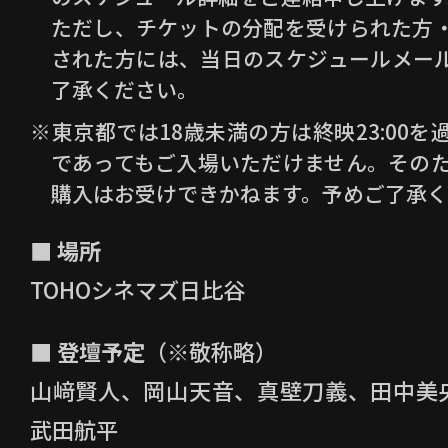
・Instagramのご利用にあたっては、
In
ただし、チケットの分配を受けられた方
ください。
された方には、当日のスケジュールメー
・当社とX(旧Twitter)、 X社、Instag
了承ください。
ャンペーン実施に関して提携関係、代
※東京都では18歳未満の方は終映23:00
係その他の契約関係はございません。
であってもご入場いただけません。そのた
・当社は、本キャンペーンの内容を、予
購入はお受けできかねます。予めご了承
います。
■ 場所
・X(旧Twitter)は米国およびその他の国に
たは登録商標です。
TOHOシネマズ日比谷
・Instagramは米国およびその他の国におけ
■ 登壇予定
（※敬称略）
Inc.の商標または登録商標です。
山﨑賢人、岡山天音、真壁刀義、田中美
武田航平