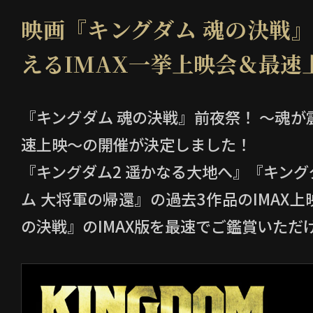
ものとみなします。
映画『キングダム 魂の決戦』
・当社の判断で応募に関して不正があっ
えるIMAX一挙上映会＆最速
当選を無効とさせていただきます。
・賞品の発送先は日本国内に限らせてい
『キングダム 魂の決戦』前夜祭！ ～魂が
・当選の権利はご当選者ご本人限りのも
速上映～の開催が決定しました！
渡、インターネットオークション等へ
す。また、他の賞品への変更等のご依
『キングダム2 遥かなる大地へ』『キング
す。
ム 大将軍の帰還』の過去3作品のIMAX
・応募数、当選情報等、本キャンペーン
の決戦』のIMAX版を最速でご鑑賞いただ
せにはお答えいたしかねます。あらか
・いかなる場合であっても報酬その他名
よび権利譲渡の対価は一切発生いたし