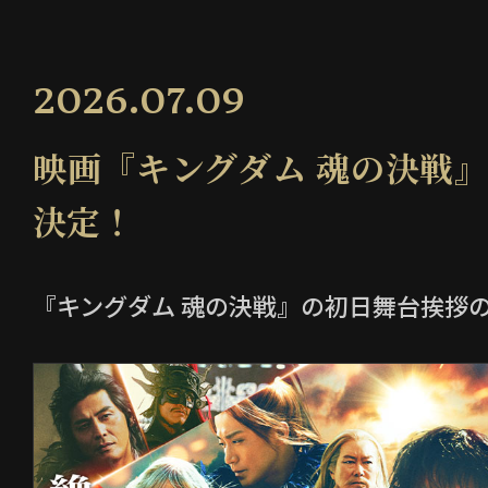
・Instagramフィードはご利用いただけま
リーズはご利用いただけません。
2026.07.09
・お一人の方が複数のアカウントからご
応募を無効とさせていただく場合がご
映画『キングダム 魂の決戦』
・同じアカウントであればお一人の方が
ただけますが、当選は、お一人につき
決定！
す。
・SNSアカウントを非公開設定にされて
『キングダム 魂の決戦』の初日舞台挨拶
ッシュタグ
「#魂震えるキングダム」「
合は、抽選対象外とさせていただきま
・投稿作品は、投稿者ご自身が制作した
・本キャンペーン、その内容、期間、賞
予告なく中止または変更される場合が