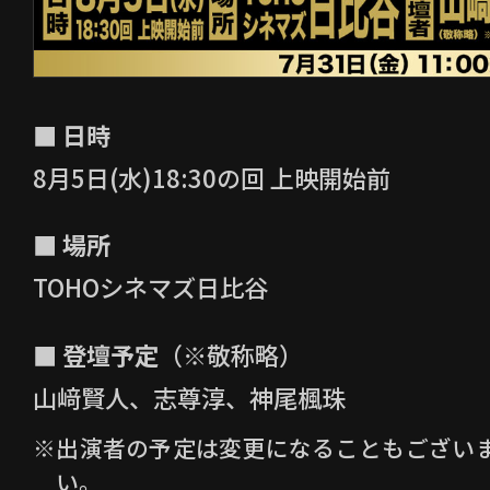
■ 日時
8月5日(水)18:30の回 上映開始前
■ 場所
TOHOシネマズ日比谷
■ 登壇予定
（※敬称略）
山﨑賢人、志尊淳、神尾楓珠
※出演者の予定は変更になることもござい
い。