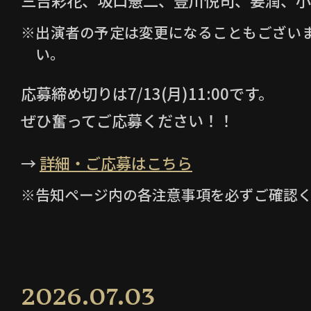
用に関するお問い合わせにはお答えい
※出演者の予定は変更になることもござい
・当選者には 映画『キングダム 魂の決戦
い。
ント
、映画『キングダム 魂の決戦』
I
応募締め切りは7/13(月)11:00です。
ら、当選をお知らせするダイレクトメ
だきます。ダイレクトメッセージを受
ぜひ奮ってご応募ください！！
します。
→
詳細・ご応募はこちら
・賞品をお受け取りいただくに当たって
イレクトメッセージ内の当選者情報入力
※告知ページ内の各注意事項を必ずご確認
スし、メールアドレス、氏名、電話番
ください。
・当選者ご本人と連絡がつかない場合、
賞品受領の意思が確認できない場合、
2026.07.03
な情報を登録していただけない場合等